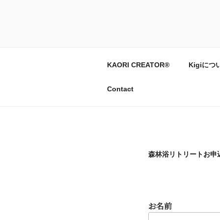
コ
ン
天然精油のアロ
テ
ン
ツ
へ
KAORI CREATOR®
Kigiにつ
ス
キ
Contact
ッ
プ
森林浴リトリートお申
お名前