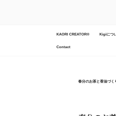
コ
ン
天然精油のアロ
テ
ン
ツ
へ
KAORI CREATOR®
Kigiにつ
ス
キ
Contact
ッ
プ
春分のお茶と香油づく