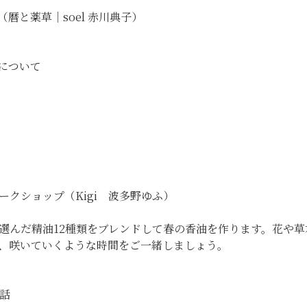
暦と薬草｜soel 赤川典子）
について
ークショップ（Kigi 波多野ゆふ）
選んだ精油12種類をブレンドして春の香油を作ります。花や
、咲いていくような時間をご一緒しましょう。
お話